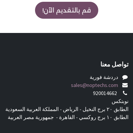
قم بالتقديم الآن!
تواصل معنا
دردشة فورية
sales@noptechs.com
920014662
نوبتكس
الطابق ٢٠ برج النخيل - الرياض - المملكة العربية السعودية
الطابق ١٠ برج روكسي - القاهرة - جمهورية مصر العربية