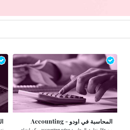
المحاسبة في اودو - Accounting
ال
من خلال تطبيق المحاسبة accounting odoo يمكن إنشاء