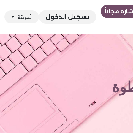
رة مجاناً
تسجيل الدخول
الْعَرَبيّة
طوة