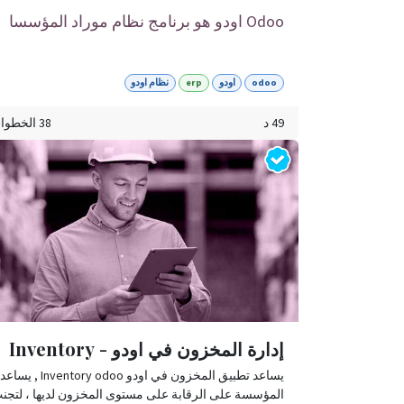
Odoo اودو هو برنامج نظام موراد المؤسسا
ت
ERP , مزود بلوحة معلومات سهلة الاستخدام
وجاهزة للاستخدام تم تصميمها لدمج وإدارة
odoo
اودو
erp
نظام اودو
جميع أنشطة عملك
49 د
38 الخطوات
إدارة المخزون في اودو - Inventory
يساعد تطبيق المخزون في اودو Inventory odoo , يساعد
المؤسسة على الرقابة على مستوى المخزون لديها ، لتجن