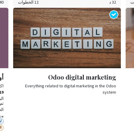
32 د
12 الخطوات
40 د
عند الانتهاء من إنجاز المشروع يمكن أرشفته بكل سهولة.
تحد
حس
Odoo digital marketing
أود
Everything related to digital marketing in the Odoo
اك
19
system
الم
تم
الج
وزي
او
ال