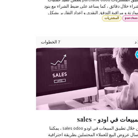
راء خلال دقائق ، كما يساعد على ضبط الشراء مع بنود
وازنة و مراقبة التدفق النقدي و إعداد التقارير بشكل
purchas
المشتريات
يع و دقيق.
7 الخطوات
مبيعات في اودو - sales
من خلال تطبيق المبيعات في اودو sales odoo ، يمكننا
ال عروض البيع للعملاء المحتملين بطريقة احترافية