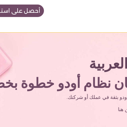
أحصل على استشا
ات والأسعار
أكاديمية نوبتكس
لعربية
قان نظام أودو خطوة بخ
أودو بثقة في عملك أو شركتك.
 هنا