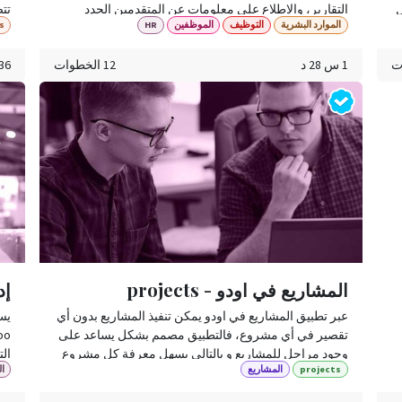
ل
التقارير، والاطلاع على معلومات عن المتقدمين الجدد
تتض
الموارد البشرية
التوظيف
الموظفين
HR
s
للوظائف ، و لأي قسم موجهة تلك الطلبات.
زيا
تجذ
1 س 28 د
12 الخطوات
36 د
المشاريع في اودو - projects
إد
عبر تطبيق المشاريع في اودو يمكن تنفيذ المشاريع بدون أي
تقصير في أي مشروع، فالتطبيق مصمم بشكل يساعد على
وجود مراحل للمشاريع و بالتالي يسهل معرفة كل مشروع
projects
المشاريع
ال
في أي مرحلة، كما يمكن استخدام الرسوم البيانية و
مت
الجداول لاستعراض تفاصيل كل مشروع و بشكل تلقائي، و
الق