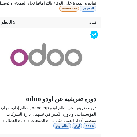
نفاذه و القدرة على الوفاء بالتزاماتها تجاه العملاء، و توصي
المخزون
Inventory
طلباتهم في الوقت المحدد.
12 د
5 الخطوات
دورة تعريفية عن اودو odoo
دورة تعريفية عن نظام اودو odoo erp , نظام إدارة موارد
المؤسسات , و دوره الكبير في تسهيل إدارة الشركات
وتنظيم أدوار العمل مثل إدارة المبيعات و إدارة العملاء و
odoo
اودو
نظام اودو
التوقيع الالكتروني و تنظيم موارد الشركة بشكل سهل ..