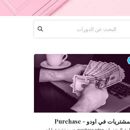
مشتريات في اودو - Purchase
تطبيق المشتريات purchase odoo يضمن تنفيذ عمليات