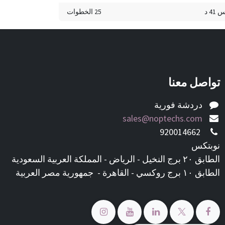
25 الخطوات
تواصل معنا
دردشة فورية
sales@noptechs.com
920014662
نوبتكس
الطابق ٢٠ برج النخيل - الرياض - المملكة العربية السعودية
الطابق ١٠ برج روكسي - القاهرة - جمهورية مصر العربية