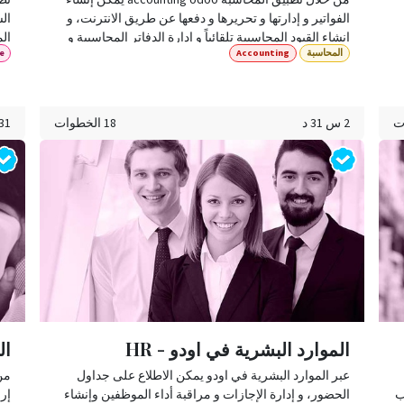
الفواتير و إدارتها و تحريرها و دفعها عن طريق الانترنت، و
الش
إنشاء القيود المحاسبية تلقائياً و إدارة الدفاتر المحاسبية و
الم
المحاسبة
Accounting
e
حسابات البنوك و الصندوق بشكل آلي و سهل.
سر
2 س 31 د
18 الخطوات
31 د
الموارد البشرية في اودو - HR
ال
عبر الموارد البشرية في اودو يمكن الاطلاع على جداول
ب
الحضور، و إدارة الإجازات و مراقبة أداء الموظفين وإنشاء
إرس