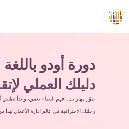
خطي للذهاب إلى المحتوى
ة
عن نوبتكس
ماذا نقدم
حلول سرب
الخدم
دورة أودو باللغة ا
دليلك العملي لإت
طوّر مهاراتك، افهم النظام بعمق، وابدأ تطبيق 
رحلتك الاحترافية في عالم إدارة الأعمال تبدأ من