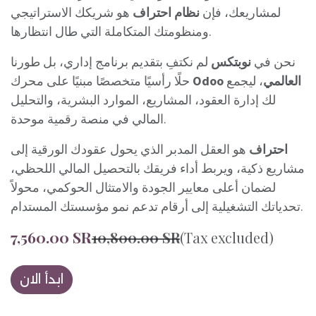
لمشاريعك، فإن
نظام احتراف
هو شريكك الاستراتيجي
ومنظومتك المتكاملة التي طال انتظارها.
نحن في
نوبتكس
لم نكتفِ بتقديم برنامج إداري، بل طورنا
Odoo العالمي
، ليجمع
حلًا رأسيًا متخصصًا مبنيًا على محرك
لك إدارة العقود، المشاريع، الموارد البشرية، والتحليل
المالي في منصة رقمية موحدة.
احتراف
هو العقل المدبر الذي يحول عقودك الورقية إلى
مشاريع ذكية، ويربط أداء فريقك بالتحصيل المالي اللحظي،
لضمان أعلى معايير الجودة والامتثال الحوكمي، محولاً
تحدياتك التشغيلية إلى أرقام تدعم نمو مؤسستك المستدام.
7,560.00
SR
10,800.00
SR
(Tax excluded)
ابدأ الان